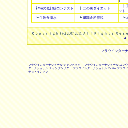
）
┣
┣
Wiiの似顔絵コンテスト
┣
二の腕ダイエット
ット
┗
生理食塩水
┗
退職金所得税
┗
Ｃｏｐｙｒｉｇｈｔ(c) 2007-2011 Ａｌｌ Ｒｉｇｈｔｓ Ｒ
４
フラウインター
フラウインターナショナル チャンヒョク
フラウインターナショナル ユン
ターナショナル チャングンソク
フラウインターナショナル Twitter
フラウイ
チョ・インソン