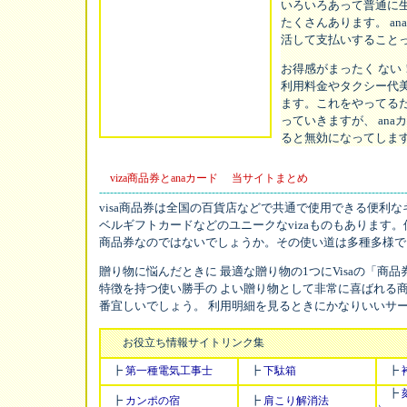
いろいろあって普通に
たくさんあります。 a
活して支払いすること
お得感がまったく ない
利用料金やタクシー代
ます。これをやってるだ
っていきますが、 an
ると無効になってしま
viza商品券とanaカード 当サイトまとめ
------------------------------------------------------------------------------------
visa商品券は全国の百貨店などで共通で使用できる便利なギ
ベルギフトカードなどのユニークなvizaものもあります。
商品券なのではないでしょうか。その使い道は多種多様で
贈り物に悩んだときに 最適な贈り物の1つにVisaの「商
特徴を持つ使い勝手の よい贈り物として非常に喜ばれる商品
番宜しいでしょう。 利用明細を見るときにかなりいいサ
お役立ち情報サイトリンク集
┣
第一種電気工事士
┣
下駄箱
┣
┣
┣
カンポの宿
┣
肩こり解消法