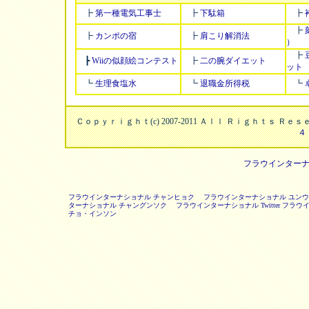
┣
第一種電気工事士
┣
下駄箱
┣
┣
┣
カンポの宿
┣
肩こり解消法
）
┣
┣
Wiiの似顔絵コンテスト
┣
二の腕ダイエット
ット
┗
生理食塩水
┗
退職金所得税
┗
Ｃｏｐｙｒｉｇｈｔ(c) 2007-2011 Ａｌｌ Ｒｉｇｈｔｓ Ｒ
４
フラウインター
フラウインターナショナル チャンヒョク
フラウインターナショナル ユン
ターナショナル チャングンソク
フラウインターナショナル Twitter
フラウイ
チョ・インソン