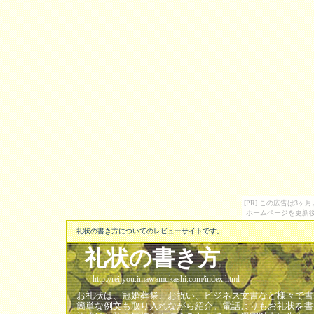
[PR] この広告は3
ホームページを更新後
礼状の書き方についてのレビューサイトです。
礼状の書き方
http://reijyou.imawamukashi.com/index.html
お礼状は、冠婚葬祭、お祝い、ビジネス文書など様々で書
簡単な例文も取り入れながら紹介。電話よりもお礼状を書