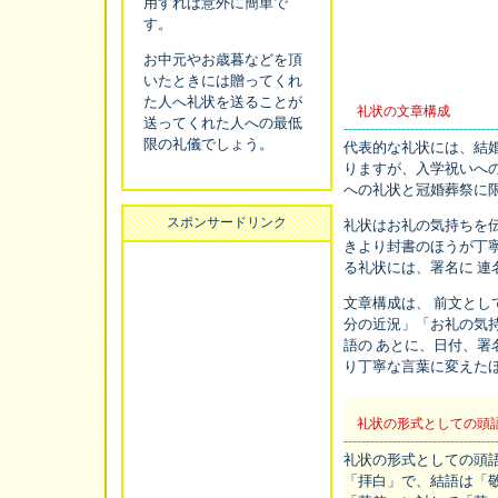
用すれば意外に簡単で
す。
お中元やお歳暮などを頂
いたときには贈ってくれ
た人へ礼状を送ることが
礼状の文章構成
送ってくれた人への最低
----------------------------------
限の礼儀でしょう。
代表的な礼状には、結
りますが、入学祝いへ
への礼状と冠婚葬祭に
スポンサードリンク
礼状はお礼の気持ちを
きより封書のほうが丁
る礼状には、署名に 連
文章構成は、 前文とし
分の近況」「お礼の気持
語の あとに、日付、署
り丁寧な言葉に変えたほ
礼状の形式としての頭
----------------------------------
礼状の形式としての頭
「拝白」で、結語は「敬