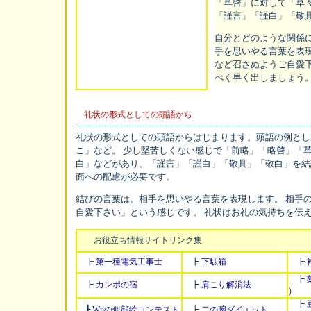
「草啓」に対して「草々
「謹言」「謹白」「敬
自分とどのような関係
手を思いやる言葉を表
など召さぬようご自愛
べく早く出しましょう
礼状の形式としての頭語から
------------------------------------------------------------------------------------
礼状の形式としての頭語からはじまります。頭語の例とし
こ」など。 少し堅苦しくない感じで「前略」「略啓」「草
白」などがあり、「謹言」「謹白」「敬具」「敬白」を結
面への配慮が必要です。
結びの言葉は、相手を思いやる言葉を表現します。 相手
自愛下さい」という感じです。 礼状はお礼の気持ちを伝
お役立ち情報サイトリンク集
┣
第一種電気工事士
┣
下駄箱
┣
┣
┣
カンポの宿
┣
肩こり解消法
）
┣
┣
Wiiの似顔絵コンテスト
┣
二の腕ダイエット